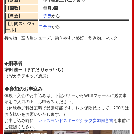
【対象】
小学生以上シニアまで
【回数】
毎月3回
【料金】
コチラ
から
【月間スケジュ
コチラ
から
ール】
持ち物：室内用シューズ、動きやすい格好、飲み物、マスク
◆
指導者
増田 龍一（ますだ りゅういち）
（彩カラテキッズ所属）
◆参加のお申込み
体験・入会のお申込みは、下記バナーからWEBフォームに必要事
項をご入力の上、お申込みください。
（体験参加料は無料で受講可能です。レク保険代として、200円は
お支払いをお願いいたします。）
お申し込み時に、
レッズランドスポーツクラブ参加同意書
を事前に
ご確認ください。