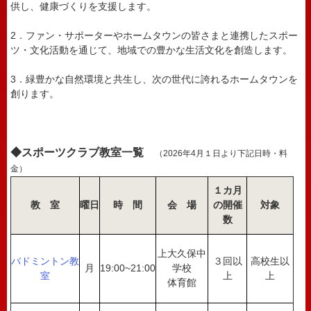
供し、健康づくりを支援します。
2．ファン・サポーターやホームタウンの皆さまと連携したスポー
ツ・文化活動を通じて、地域での豊かな生活文化を創造します。
3．緑豊かな自然環境と共生し、次の世代に誇れるホームタウンを
創ります。
◆スポーツクラブ
教室一覧
（2026年4月１日より下記日時・料
金）
１カ月
教 室
曜日
時 間
会 場
の開催
対象
数
上大久保中
バドミントン教
３回以
高校生以
月
19:00~21:00
学校
室
上
上
体育館