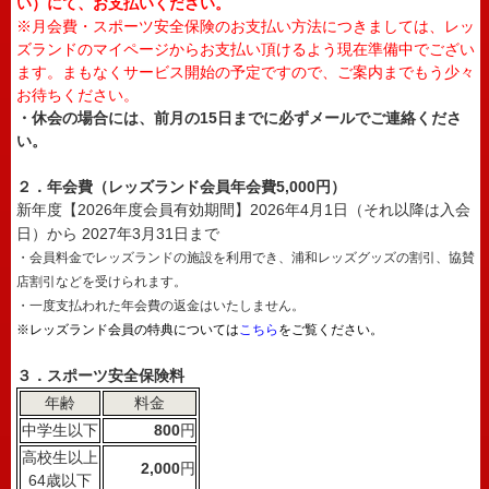
い）にて、お支払いください。
※月会費・スポーツ安全保険のお支払い方法につきましては、レッ
ズランドのマイページからお支払い頂けるよう現在準備中でござい
ます。まもなくサービス開始の予定ですので、ご案内までもう少々
お待ちください。
・休会の場合には、前月の15日までに必ずメールでご連絡くださ
い。
２．年会費（レッズランド会員年会費5,000円）
新年度【2026年度会員有効期間】2026年4月1日（それ以降は入会
日）から 2027年3月31日まで
・会員料金でレッズランドの施設を利用でき、浦和レッズグッズの割引、協賛
店割引などを受けられます。
・一度支払われた年会費の返金はいたしません。
※レッズランド会員の特典については
こちら
をご覧ください。
３．スポーツ安全保険料
年齢
料金
中学生以下
800
円
高校生以上
2,000
円
64歳以下