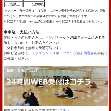
65歳以上
1,200
円
※スポーツ安全保険は、（公財）スポーツ安全協会の運営する保険で、競技
中のほか、教室往復中の事故や熱中症でも保険が適用されます。
※2026年4月1日（それ以降は登録日）から2027年3月31日まで有効です。
◆申込・支払い方法
体験・入会のお申込みは、下記バナーからWEBフォームに必要事
項をご入力の上、お申込みください。
（体験参加料は無料で受講可能です）
お申し込み時に、
レッズランドスポーツクラブ参加同意書
を事前に
ご確認ください。
複数名でお申し込みをご希望の方は
コチラ