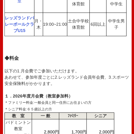
室
体育館
中学生
レッズランドバ
月・
土合中学校
中学生男
レーボールクラ
19:00~21:00
6回以上
木
体育館
子
ブU15
◆料金
以下の1.月会費でご参加いただけます。
あわせて、参加年度ごとに2.レッズランド会員年会費、3.スポーツ
安全保険料がかかります。
１．2026年度月会費（教室参加料）
＊ファミリー料金:一般会員と同一住所にお住まいの方
＊シニア料金:６５歳以上の方
教 室
一 般
ﾌｧﾐﾘｰ
シニア
バドミントン
教室
2,800円
1,700円
2,000円