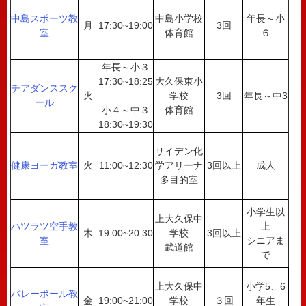
中島スポーツ教
中島小学校
年長～小
月
17:30~19:00
3回
室
体育館
６
年長～小３
17:30~18:25
大久保東小
チアダンススク
火
学校
3回
年長～中3
ール
小４～中３
体育館
18:30~19:30
サイデン化
健康ヨーガ教室
火
11:00~12:30
学アリーナ
3回以上
成人
多目的室
小学生以
上大久保中
ハツラツ空手教
上
木
19:00~20:30
学校
3回以上
室
シニアま
武道館
で
上大久保中
小学5、6
バレーボール教
金
19:00~21:00
学校
３回
年生