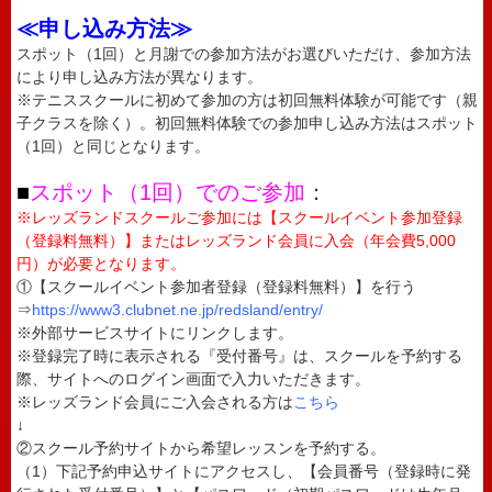
≪申し込み方法≫
スポット（1回）と月謝での参加方法がお選びいただけ、参加方法
により申し込み方法が異なります。
※テニススクールに初めて参加の方は初回無料体験が可能です（親
子クラスを除く）。初回無料体験での参加申し込み方法はスポット
（1回）と同じとなります。
■
スポット（1回）でのご参加
：
※レッズランドスクールご参加には【スクールイベント参加登録
（登録料無料）】またはレッズランド会員に入会（年会費5,000
円）が必要となります。
①【スクールイベント参加者登録（登録料無料）】を行う
⇒
https://www3.clubnet.ne.jp/redsland/entry/
※外部サービスサイトにリンクします。
※登録完了時に表示される『受付番号』は、スクールを予約する
際、サイトへのログイン画面で入力いただきます。
※レッズランド会員にご入会される方は
こちら
↓
②スクール予約サイトから希望レッスンを予約する。
（1）下記予約申込サイトにアクセスし、【会員番号（登録時に発