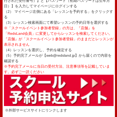
行された受付番号）】と【パスワード（初期パスワードは生年月
日）】を入力してマイページにログインする
（2） マイページ左側にある「レッスンを予約する」をクリックす
る
（3）レッスン検索画面にて希望レッスンの予約日等を選択する
※「スクールイベント参加者登録」の方は、『店舗』を
「RedsLand会員」に変更してからレッスンを検索してください。
『店舗』が「スクールイベント参加者登録」のままだとレッスンが
表示されません
（4）レッスンを選択し、予約を確定する
（5）予約完了メールが【web@redsland.jp】から届くので内容を
確認する
※予約完了メールに当日の受付方法、注意事項等を記載していま
す。必ずご一読ください
※外部サービスサイトにリンクします