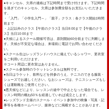
●キャンセル、欠席の連絡は下記時間まで受け付けます。下記時間
を過ぎてのキャンセル、欠席は参加費全額をお支払いいただきま
す。
・「入門」「小学生入門～」「親子」クラス：各クラス開始1時間
前まで
・上記以外のクラス【午前のクラス】当日8:00まで【午後のクラ
ス】当日10:00まで
●天候によるスクール開催可否は、原則開始60分前までに判断しま
す。天候が不安定な場合は、来場前に電話でお問い合わせくださ
い。
●スクール生はレッズランドハウスに備えているシャワー、更衣室
をご利用いただけます。
※コート周辺に更衣室はありません。
●スクール参加時のラケットレンタルは無料です。
●当日はラケット、飲料などを持参のうえ、テニスのできる服装・
シューズでお越しください。なおシューズは、テニスシューズもし
くは運動靴をご使用ください。
●悪天候などにより、レッスンの途中で中止となった場合でも、レ
ッスン時間の概ね50％を経過していれば成立とします。
●レッズランド主催のスクール・イベント参加中の映像・写真・記
事等を各種ホームページ、媒体などに掲載することがあります。