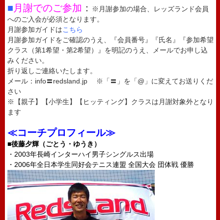
■
月謝でのご参加
：
※月謝参加の場合、レッズランド会員
へのご入会が必須となります。
月謝参加ガイドは
こちら
月謝参加ガイドをご確認のうえ、『会員番号』『氏名』『参加希望
クラス（第1希望・第2希望）』を明記のうえ、メールでお申し込
みください。
折り返しご連絡いたします。
メール：info〓redsland.jp ※「〓」を「@」に変えてお送りくだ
さい
※【親子】【小学生】【ヒッティング】クラスは月謝対象外となり
ます
≪コーチプロフィール≫
■後藤夕輝（ごとう・ゆうき）
・2003年長崎インターハイ男子シングルス出場
・2006年全日本学生同好会テニス連盟 全国大会 団体戦 優勝