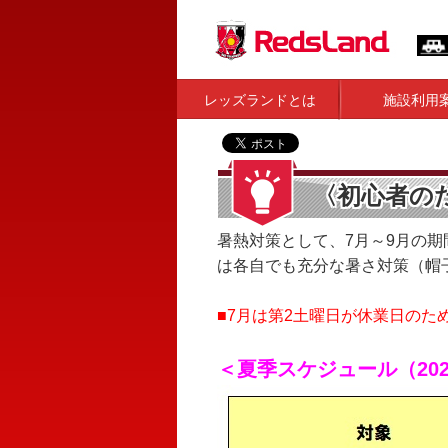
レッズランドとは
施設利用
〈初心者の
暑熱対策として、7月～9月の
は各自でも充分な暑さ対策（帽
■7月は第2土曜日が休業日のた
＜夏季スケジュール（202